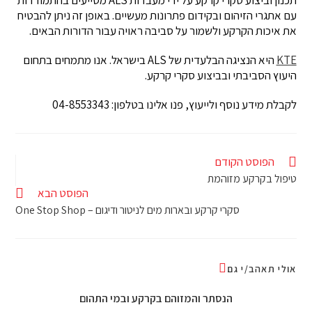
תכנון וביצוע סקרי קרקע על ידי מעבדות ALS מסייעים בהתמודדות
עם אתגרי הזיהום ובקידום פתרונות מעשיים. באופן זה ניתן להבטיח
את איכות הקרקע ולשמור על סביבה ראויה עבור הדורות הבאים.
KTE
היא הנציגה הבלעדית של ALS בישראל. אנו מתמחים בתחום
היעוץ הסביבתי ובביצוע סקרי קרקע.
לקבלת מידע נוסף ולייעוץ, פנו אלינו בטלפון: 04-8553343
הפוסט הקודם
טיפול בקרקע מזוהמת
הפוסט הבא
סקרי קרקע ובארות מים לניטור ודיגום – One Stop Shop
אולי תאהב/י גם
הנסתר והמזוהם בקרקע ובמי התהום