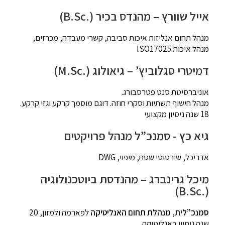
אייל שוורץ – מהנדס בכיר (.B.Sc)
מנהל תחום אנליזות איכות סביבה, קשרי מעבדה, מכרזים,
מנהל איכות ISO17025
דמיטרי סגלוביץ’ – גיאולוג (.M.Sc)
אוניברסיטת סנט פטרסבורג.
מנהל חישוף תשתיות וסקרי חוזה. דוגם מוסמך קרקע וגזי קרקע.
18 שנה ניסיון מקצועי
גיא כץ - סמנכ”ל מנהל פרויקטים
אדריכל, שירטוטי שטח, מיפוי, DWG
מיכל גרינברג – מהנדסת ביוטכנולוגיה
(.B.Sc)
סמנכ”לית, מנהלת תחום האנליטיקה
לפארמה ולמזון, 20
שנה ניסיון באנליטיקה