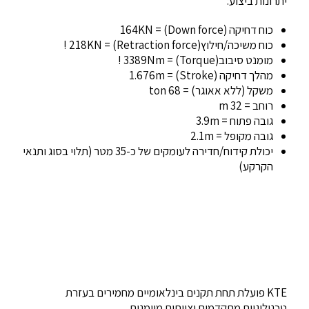
יתרונות ביצוע:
כוח דחיקה (Down force) = 164KN
כוח משיכה/חילוץ(Retraction force) = 218KN !
מומנט סיבוב(Torque) = 3389Nm !
מהלך דחיקה (Stroke) = 1.676m
משקל (ללא אאוגר) = 68 ton
רוחב = 32 m
גובה פתוח = 3.9m
גובה מקופל = 2.1m
יכולת קידוח/חדירה לעומקים של כ-35 מטר (תלוי בסוג ותנאי
הקרקע)
KTE פועלת תחת תקנים בינלאומיים מחמירים בעזרת
טכנולוגיות מתקדמות וצוותים מיומנים.