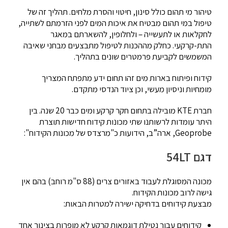
טיהור מי תהום כולל סינון, חיטוי והסרת מלחים. תהליך זה של
טיפול במי תהום מבטיח את איכות המים לפני הזרמתם לשתייה,
לחקלאות או לתעשייה – ולחלופין, להשארתם במאגר
התת-קרקעי. כחלק מההכנות לטיפול מתבצעים מבחני שאיבה
המשמשים לקביעת פרמטרים שונים בתהליך.
קידוח ופיתוח בארות מים זהו תחום ידע מתפתח המצריך
מומחיות וניסיון מעשי, וכן ציוד הנדסי מתקדם.
חברת KTE מובילה בתחום חקר קרקע ומים כבר 20 שנה. בין
היתר עומדות לרשותנו שתי מכונות קידוח חדישות תוצרת
Geoprobe, ארה”ב, הידועות כ"מרצדס של מכונות הקידוח":
דגם 54LT
מכונה המסוגלת לעבוד באזורים צרים (88 ס"מ רוחב) בהם אין
גישה לרוב מכונות הקידוח.
מבצעת קידוחים בדחיקה ישירה למטרות הבאות:
קידוחים עבור נטילת דוגמאות קרקע לא מופרות בצינור אחד