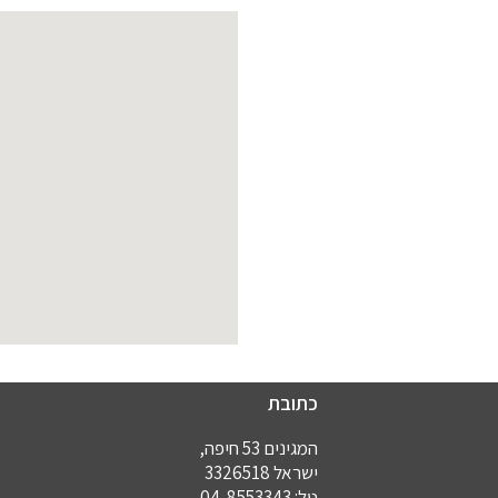
כתובת
המגינים 53 חיפה,
ישראל 3326518
טל:
04-8553343