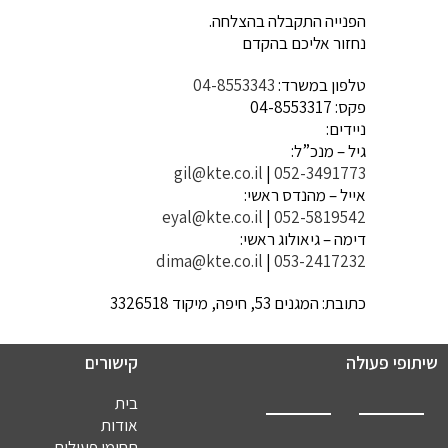
הפנייה התקבלה בהצלחה.
נחזור אליכם בהקדם
טלפון במשרד:
04-8553343
פקס: 04-8553317
ניידים:
גיל – מנכ”ל:
gil@kte.co.il
|
052-3491773
אייל – מהנדס ראשי:
eyal@kte.co.il
|
052-5819542
דימה – גיאולוג ראשי:
dima@kte.co.il
|
053-2417232
כתובת: המגנים 53, חיפה, מיקוד 3326518
שיתופי פעולה
קישורים
בית
אודות
תחומי פעילות